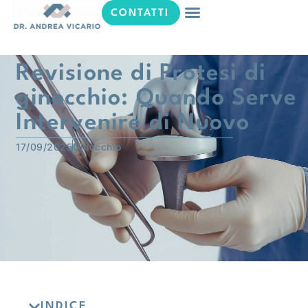
CONTATTI
Revisione di Protesi di
ginocchio: Quando Serve
Intervenire di Nuovo
17/09/2025
Ginocchio
INDICE