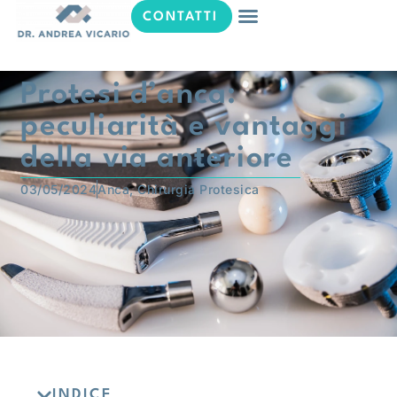
CONTATTI
Protesi d’anca:
peculiarità e vantaggi
della via anteriore
03/05/2024
Anca
,
Chirurgia Protesica
INDICE