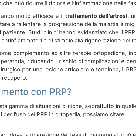
he può ridurre il dolore e l’infiammazione nelle fasi 
rando molto efficace è il
trattamento dell’artrosi,
un
tare a rallentare la progressione della malattia e migli
el paziente. Studi clinici hanno evidenziato che il PR
tti antinfiammatori e di stimolo alla rigenerazione dei 
me complemento ad altre terapie ortopediche, inclusi
eratoria, riducendo il rischio di complicazioni e per
chirurgico per una lesione articolare o tendinea, il
i recupero.
ttamento con PRP?
ta gamma di situazioni cliniche, soprattutto in quelle 
i per l’uso del PRP in ortopedia, possiamo citare:
ari, dove la riparazione dei tessuti danneggiati può 