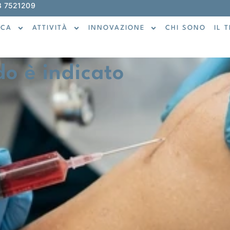
 7521209 ‬
ICA
ATTIVITÀ
INNOVAZIONE
CHI SONO
IL 
do è indicato