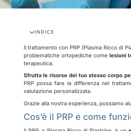
INDICE
Il trattamento con PRP (Plasma Ricco di Pi
problematiche ortopediche come
lesioni t
terapeutica.
Sfrutta le risorse del tuo stesso corpo pe
PRP possa fare la differenza nel trattame
valutazione personalizzata.
Grazie alla nostra esperienza, possiamo ai
Cos’è il PRP e come funz
Il PRP, o Plasma Ricco di Piastrine, è un
e