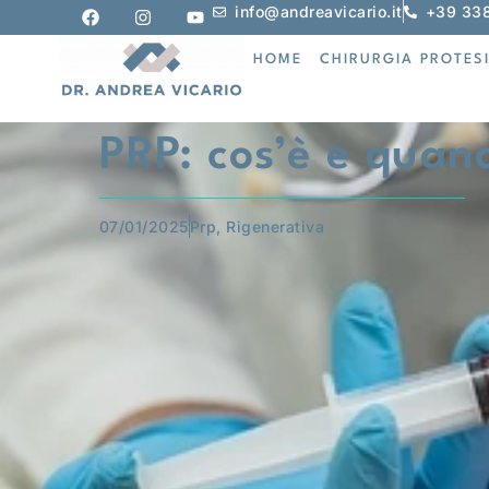
info@andreavicario.it
+39 338
HOME
CHIRURGIA PROTES
PRP: cos’è e quan
07/01/2025
Prp
,
Rigenerativa