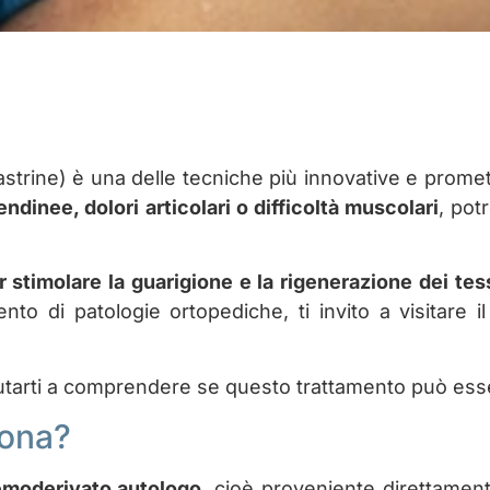
astrine) è una delle tecniche più innovative e promet
endinee, dolori articolari o difficoltà muscolari
, pot
r stimolare la guarigione e la rigenerazione dei tes
nto di patologie ortopediche, ti invito a visitare
utarti a comprendere se questo trattamento può esser
iona?
moderivato autologo
, cioè proveniente direttamen